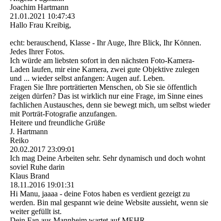
Joachim Hartmann
21.01.2021
10:47:43
Hallo Frau Kreibig,
echt: berauschend, Klasse - Ihr Auge, Ihre Blick, Ihr Können.
Jedes Ihrer Fotos.
Ich würde am liebsten sofort in den nächsten Foto-Kamera-
Laden laufen, mir eine Kamera, zwei gute Objektive zulegen
und ... wieder selbst anfangen: Augen auf. Leben.
Fragen Sie Ihre porträtierten Menschen, ob Sie sie öffentlich
zeigen dürfen? Das ist wirklich nur eine Frage, im Sinne eines
fachlichen Austausches, denn sie bewegt mich, um selbst wieder
mit Porträt-Fotografie anzufangen.
Heitere und freundliche Grüße
J. Hartmann
Reiko
20.02.2017
23:09:01
Ich mag Deine Arbeiten sehr. Sehr dynamisch und doch wohnt
soviel Ruhe darin
Klaus Brand
18.11.2016
19:01:31
Hi Manu, jaaaa - deine Fotos haben es verdient gezeigt zu
werden. Bin mal gespannt wie deine Website aussieht, wenn sie
weiter gefüllt ist.
Dein Fan aus Mannheim wartet auf MEHR.